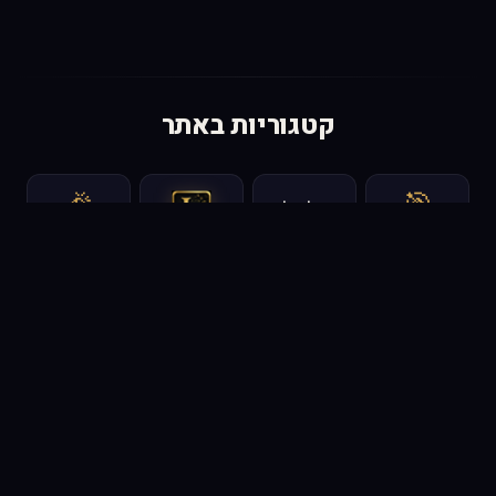
קטגוריות באתר
🎉
🎯
מפעילים לימי
הולדת
אטרקציות
השכרת רכב
אוהלים ומבנים
לאירועים
זמניים
📁
📁
🍽️
משחקים
ואטרקציות
כלי אוכל
מגנטים
מנחים
לאירועים
והגשה
📁
ציוד הגברה
ריהוט לאירועים
שמלות כלה
ותאורה
מתנות מיוחדות