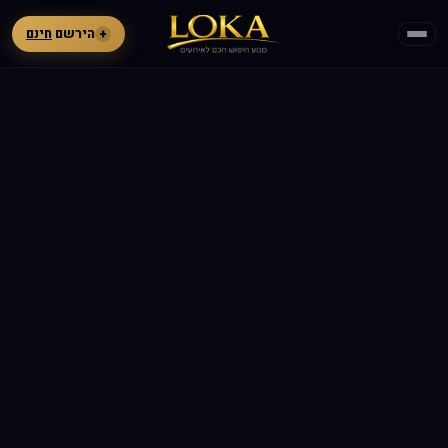
+
הירשם
חינם