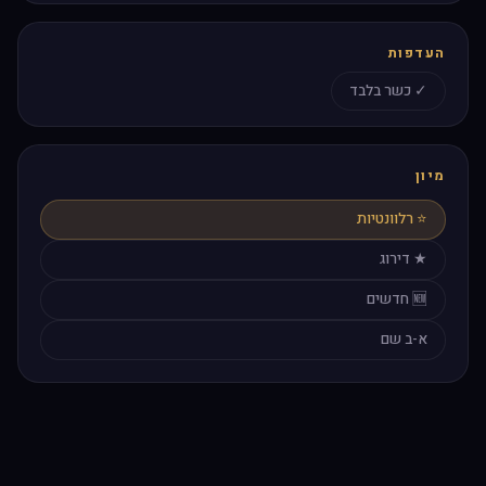
העדפות
✓ כשר בלבד
מיון
⭐ רלוונטיות
★ דירוג
🆕 חדשים
א-ב שם