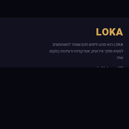
LOKA
LOKA הוא מנוע חיפוש חכם שעוזר למשתמשים
למצוא ספקי אירועים, אטרקציות ורעיונות במקום
אחד.
info@loka.co.il
קטגוריות פופולריות
אזורים
האתר